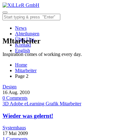
News
Abteilungen
Über Uns
Mitarbeiter
Kontakt
English
Inspiration comes of working every day.
Home
Mitarbeiter
Page 2
Design
16
Aug.
2010
0
Comments
3D
Adobe
eLearning
Grafik
Mitarbeiter
Wieder was gelernt!
Systemhaus
17
Mai
2009
1
Comments