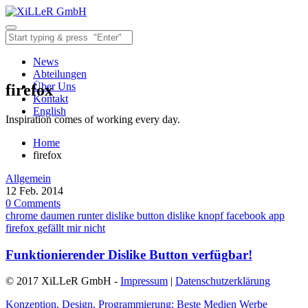
News
Abteilungen
Über Uns
firefox
Kontakt
English
Inspiration comes of working every day.
Home
firefox
Allgemein
12
Feb.
2014
0
Comments
chrome
daumen runter
dislike button
dislike knopf
facebook app
firefox
gefällt mir nicht
Funktionierender Dislike Button verfügbar!
© 2017 XiLLeR GmbH -
Impressum
|
Datenschutzerklärung
Konzeption, Design, Programmierung: Beste Medien Werbe