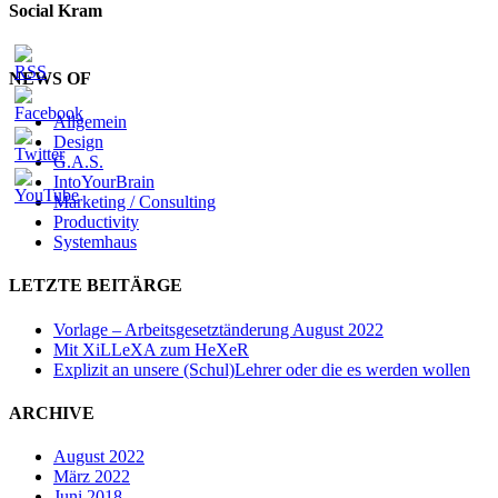
Social Kram
NEWS OF
Allgemein
Design
G.A.S.
IntoYourBrain
Marketing / Consulting
Productivity
Systemhaus
LETZTE BEITÄRGE
Vorlage – Arbeitsgesetztänderung August 2022
Mit XiLLeXA zum HeXeR
Explizit an unsere (Schul)Lehrer oder die es werden wollen
ARCHIVE
August 2022
März 2022
Juni 2018