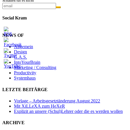
Schaden tut es nicht
Social Kram
NEWS OF
Allgemein
Design
G.A.S.
IntoYourBrain
Marketing / Consulting
Productivity
Systemhaus
LETZTE BEITÄRGE
Vorlage – Arbeitsgesetztänderung August 2022
Mit XiLLeXA zum HeXeR
Explizit an unsere (Schul)Lehrer oder die es werden wollen
ARCHIVE