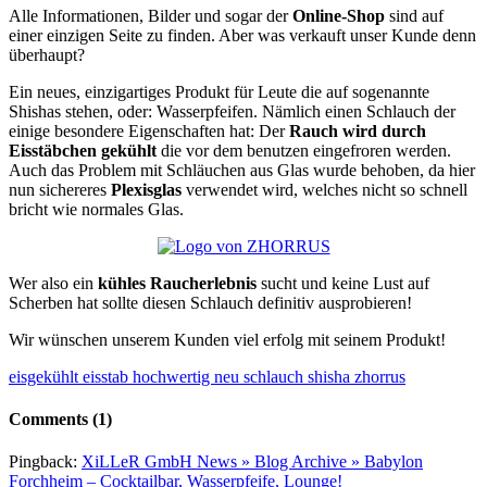
Alle Informationen, Bilder und sogar der
Online-Shop
sind auf
einer einzigen Seite zu finden. Aber was verkauft unser Kunde denn
überhaupt?
Ein neues, einzigartiges Produkt für Leute die auf sogenannte
Shishas stehen, oder: Wasserpfeifen. Nämlich einen Schlauch der
einige besondere Eigenschaften hat: Der
Rauch wird durch
Eisstäbchen gekühlt
die vor dem benutzen eingefroren werden.
Auch das Problem mit Schläuchen aus Glas wurde behoben, da hier
nun sichereres
Plexisglas
verwendet wird, welches nicht so schnell
bricht wie normales Glas.
Wer also ein
kühles Raucherlebnis
sucht und keine Lust auf
Scherben hat sollte diesen Schlauch definitiv ausprobieren!
Wir wünschen unserem Kunden viel erfolg mit seinem Produkt!
eisgekühlt
eisstab
hochwertig
neu
schlauch
shisha
zhorrus
Comments
(1)
Pingback:
XiLLeR GmbH News » Blog Archive » Babylon
Forchheim – Cocktailbar, Wasserpfeife, Lounge!