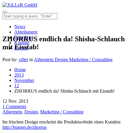
News
Abteilungen
Über Uns
ZHORRUS endlich da! Shisha-Schlauch
Kontakt
mit Eisstab!
English
Post by:
xiller
in
Allgemein
Design
Marketing / Consulting
Home
2013
November
12
ZHORRUS endlich da! Shisha-Schlauch mit Eisstab!
12
Nov.
2013
1
Comments
Allgemein
,
Design
,
Marketing / Consulting
Im frischen Design erscheint die Produktwebsite eines Kunden:
http://hunger.de/zhorrus