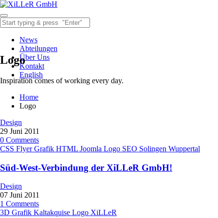
News
Abteilungen
Über Uns
Logo
Kontakt
English
Inspiration comes of working every day.
Home
Logo
Design
29
Juni
2011
0
Comments
CSS
Flyer
Grafik
HTML
Joomla
Logo
SEO
Solingen
Wuppertal
Süd-West-Verbindung der XiLLeR GmbH!
Design
07
Juni
2011
1
Comments
3D
Grafik
Kaltakquise
Logo
XiLLeR