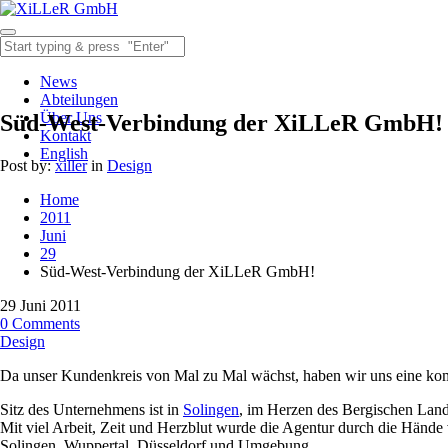
News
Abteilungen
Über Uns
Süd-West-Verbindung der XiLLeR GmbH!
Kontakt
English
Post by:
xiller
in
Design
Home
2011
Juni
29
Süd-West-Verbindung der XiLLeR GmbH!
29
Juni
2011
0
Comments
Design
Da unser Kundenkreis von Mal zu Mal wächst, haben wir uns eine kom
Sitz des Unternehmens ist in
Solingen
, im Herzen des Bergischen Land
Mit viel Arbeit, Zeit und Herzblut wurde die Agentur durch die Hän
Solingen, Wuppertal, Düsseldorf und Umgebung.